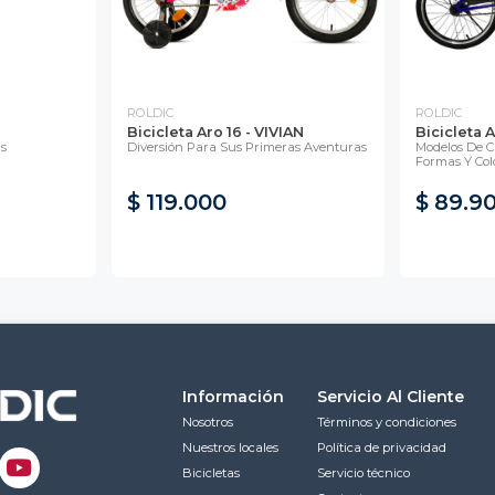
ROLDIC
ROLDIC
Bicicleta Aro 16 - VIVIAN
Bicicleta 
s
Diversión Para Sus Primeras Aventuras
Modelos De C
Formas Y Col
$ 119.000
$ 89.9
Información
Servicio Al Cliente
Nosotros
Términos y condiciones
Nuestros locales
Política de privacidad
Bicicletas
Servicio técnico