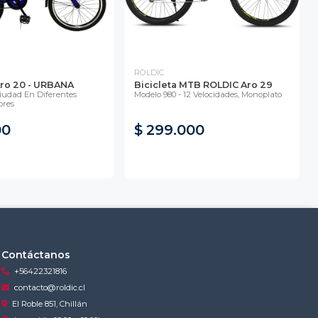
ROLDIC
Aro 20 - URBANA
Bicicleta MTB ROLDIC Aro 29
iudad En Diferentes
Modelo 980 - 12 Velocidades, Monoplato
ores
00
$ 299.000
Contáctanos
+56422321816
contacto@roldic.cl
El Roble 851, Chillán