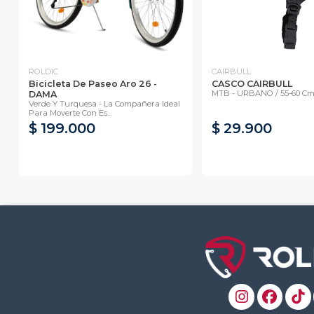
ROLDIC
CAIRBULL
Bicicleta De Paseo Aro 26 -
CASCO CAIRBULL
MTB - URBANO / 55-60 Cm
DAMA
Verde Y Turquesa - La Compañera Ideal
Para Moverte Con Es...
$ 199.000
$ 29.900