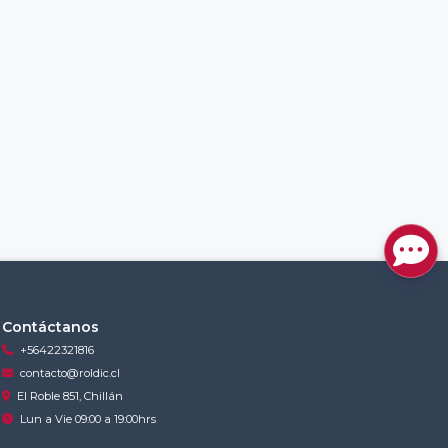
Contáctanos
+56422321816
contacto@roldic.cl
El Roble 851, Chillán
Lun a Vie 09:00 a 19:00hrs