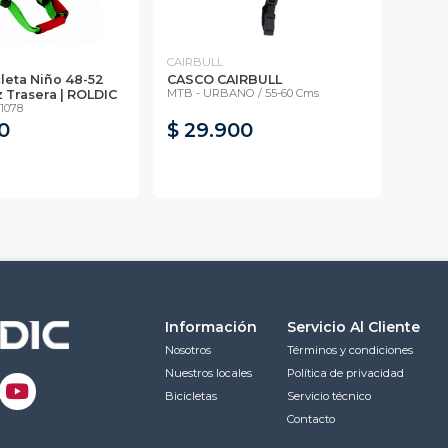
CAIRBULL
leta Niño 48-52
CASCO CAIRBULL
MTB - URBANO / 55-60 Cms
 Trasera | ROLDIC
N1078
0
$ 29.900
Información
Servicio Al Cliente
Nosotros
Términos y condiciones
Nuestros locales
Política de privacidad
Bicicletas
Servicio técnico
Contacto