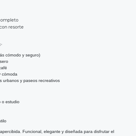
completo
con resorte
✨
ás cómodo y seguro)
asero
café
 y cómoda
s urbanos y paseos recreativos
o o estudio
tilo
apercibida. Funcional, elegante y diseñada para disfrutar el