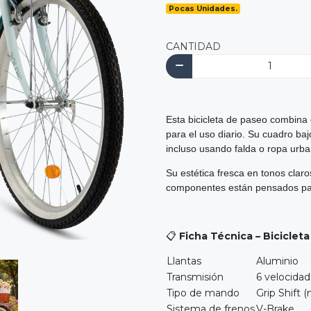
Pocas Unidades.
CANTIDAD
Esta bicicleta de paseo combina
para el uso diario. Su cuadro baj
incluso usando falda o ropa urba
Su estética fresca en tonos claro
componentes están pensados par
📋
Ficha Técnica – Bicicle
Llantas
Aluminio
Transmisión
6 velocida
Tipo de mando
Grip Shift 
Sistema de frenos
V-Brake