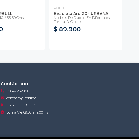
ROLDIC
ROL
RBULL
Bicicleta Aro 20 - URBANA
Bic
 / 55-60 Cms
Modelos De Ciudad En Diferentes
Model
Formas Y Colores
Mono
0
$ 89.900
$ 
Contáctanos
+56422321816
contacto@roldic.cl
El Roble 851, Chillán
Lun a Vie 09:00 a 19:00hrs