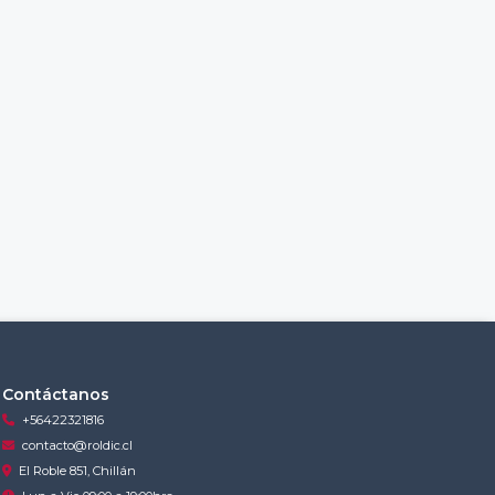
Contáctanos
+56422321816
contacto@roldic.cl
El Roble 851, Chillán