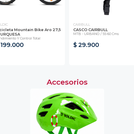
LDIC
CAIRBULL
cicleta Mountain Bike Aro 27,5
CASCO CAIRBULL
MTB - URBANO / 55-60 Cms
 TURQUESA
ndimiento Y Control Total
 199.000
$ 29.900
Accesorios