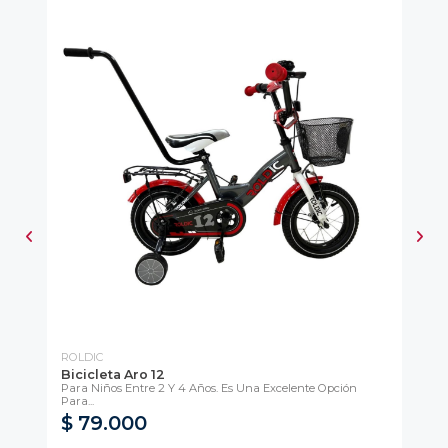
ROLDIC
RO
Bicicleta Aro 12
Bi
Para Niños Entre 2 Y 4 Años. Es Una Excelente Opción
Ren
Para...
$ 79.000
$