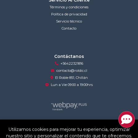
Términos y condiciones
Política de privacidad
Servicio técnico
Contacto
Contáctanos
+56422321816
contacto@roldic.cl
El Roble 851, Chillán
Lun a Vie 09:00 a 19:00hrs
roldic © 2026
Utilizamos cookies para mejorar tu experiencia, optimizar
¿Te gusta mi tienda? Yo vendo con
Bsale
nuestro sitio y personalizar el contenido que te ofrecemos.