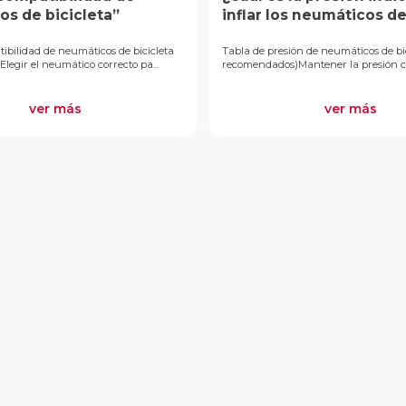
s de bicicleta”
inflar los neumáticos d
bicicleta?
ibilidad de neumáticos de bicicleta
Tabla de presión de neumáticos de bic
Elegir el neumático correcto pa...
recomendados)Mantener la presión cor
ver más
ver más