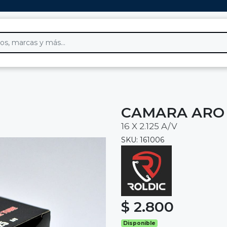
CAMARA ARO 
16 X 2.125 A/V
SKU: 161006
$ 2.800
Disponible