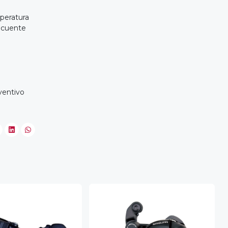
mperatura
recuente
ventivo