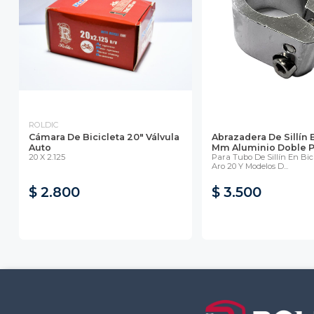
ROLDIC
Cámara De Bicicleta 20" Válvula
Abrazadera De Sillín
Auto
Mm Aluminio Doble Per
20 X 2.125
Para Tubo De Sillín En Bic
Aro 20 Y Modelos D...
$ 2.800
$ 3.500