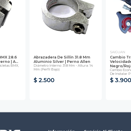
SAIGUAN
 BMX 28.6
Abrazadera De Sillín 31.8 Mm
Cambio Tr
no | A...
Aluminio Silver | Perno Allen
Velocidad
icletas BMX,
Diámetro Interno: 31.8 Mm - Altura: 14
Negro/Roj
Mm (perfil Bajo)
Cambio Econó
De Instalar Pa
$ 2.500
$ 3.90